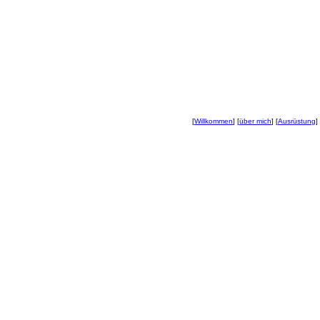
[
Willkommen
] [
über mich
] [
Ausrüstung
] 